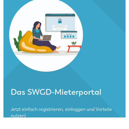
Das SWGD-Mieter­portal
Jetzt einfach registrieren, einloggen und Vorteile
nutzen!